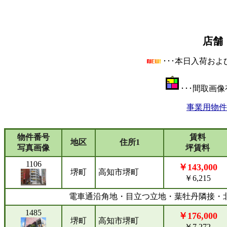
店舗
･･･本日入荷お
･･･間取画
事業用物件
物件番号
賃料
地区
住所1
写真画像
坪賃料
1106
￥143,000
堺町
高知市堺町
￥6,215
電車通沿角地・目立つ立地・葉牡丹隣接・
1485
￥176,000
堺町
高知市堺町
￥7,272