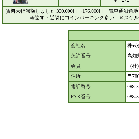
賃料大幅減額しました 330,000円→176,000円・電車
等適す・近隣にコインパーキング多い ※スケル
会社名
株式
免許番号
高知
会員
（社
住所
〒78
電話番号
088-8
FAX番号
088-8