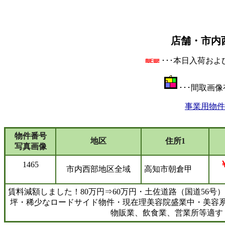
店舗・市内
･･･本日入荷お
･･･間取画
事業用物件
物件番号
地区
住所1
写真画像
￥
1465
市内西部地区全域
高知市朝倉甲
賃料減額しました！80万円⇒60万円・土佐道路（国道56号）
坪・稀少なロードサイド物件・現在理美容院盛業中・美容
物販業、飲食業、営業所等適す