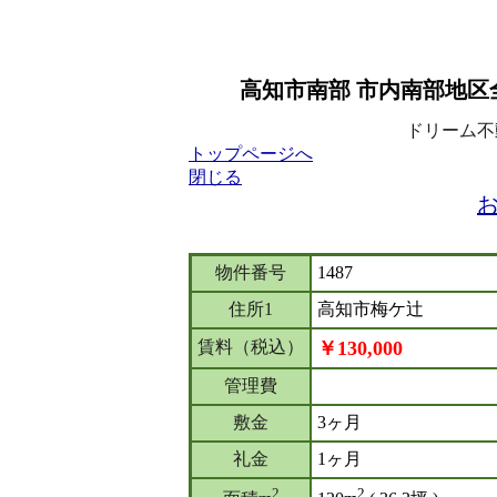
高知市南部 市内南部地区全
ドリーム不動産
トップページへ
閉じる
物件番号
1487
住所1
高知市梅ケ辻
賃料（税込）
￥130,000
管理費
敷金
3ヶ月
礼金
1ヶ月
2
2