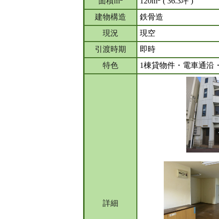
面積m
120m
( 36.3坪 )
建物構造
鉄骨造
現況
現空
引渡時期
即時
特色
1棟貸物件・電車通沿・
詳細